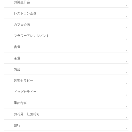
お誕生日会
レストラン企画
カフェ企画
フラワーアレンジメント
書道
茶道
陶芸
音楽セラピー
ドッグセラピー
季節行事
お花見・紅葉狩り
旅行