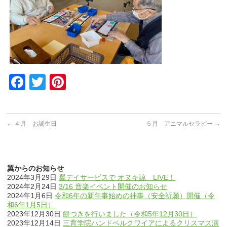
Facebook
Twitter
Pinterest
←
４月 お誕生日
５月 アニマルセラピー
→
翼からのお知らせ
2024年3月29日
翼デイサービスで オヌキ諒 LIVE！
2024年2月24日
3/16 音楽イベント開催のお知らせ
2024年1月6日
令和6年の新年事始めの神事（安全祈願）開催（令
和6年1月5日）
2023年12月30日
餅つきを行いました（令和5年12月30日）
2023年12月14日
三育学院ハンドベルクワイアによるクリスマス演