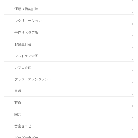
運動（機能訓練）
レクリエーション
手作りお昼ご飯
お誕生日会
レストラン企画
カフェ企画
フラワーアレンジメント
書道
茶道
陶芸
音楽セラピー
ドッグセラピー