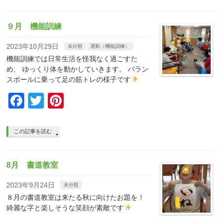
９月 機能訓練
2023年10月29日
未分類
運動（機能訓練）
機能訓練では日常生活を怪我なく過ごすた
め、 ゆっくり体を動かしていきます。 バラン
スボールに乗って足の筋トレの様子です
Facebook
Twitter
Pinterest
この記事を読む
8月 書道教室
2023年9月24日
未分類
８月の書道教室は来たる秋に向けたお題を！
綺麗な字と楽しそうな笑顔が素敵です