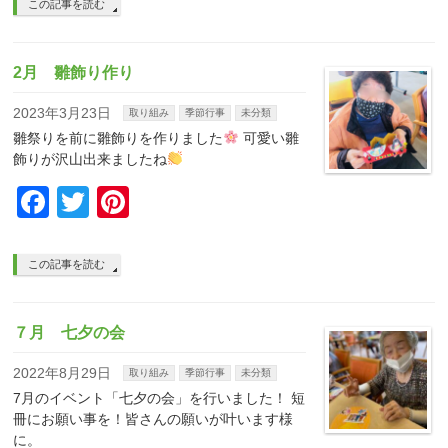
この記事を読む
2月 雛飾り作り
2023年3月23日
取り組み
季節行事
未分類
雛祭りを前に雛飾りを作りました
可愛い雛
飾りが沢山出来ましたね
Facebook
Twitter
Pinterest
この記事を読む
７月 七夕の会
2022年8月29日
取り組み
季節行事
未分類
7月のイベント「七夕の会」を行いました！ 短
冊にお願い事を！皆さんの願いが叶います様
に。