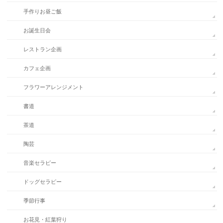
手作りお昼ご飯
お誕生日会
レストラン企画
カフェ企画
フラワーアレンジメント
書道
茶道
陶芸
音楽セラピー
ドッグセラピー
季節行事
お花見・紅葉狩り