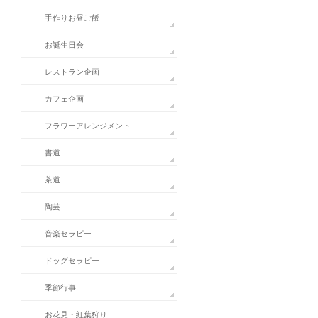
手作りお昼ご飯
お誕生日会
レストラン企画
カフェ企画
フラワーアレンジメント
書道
茶道
陶芸
音楽セラピー
ドッグセラピー
季節行事
お花見・紅葉狩り