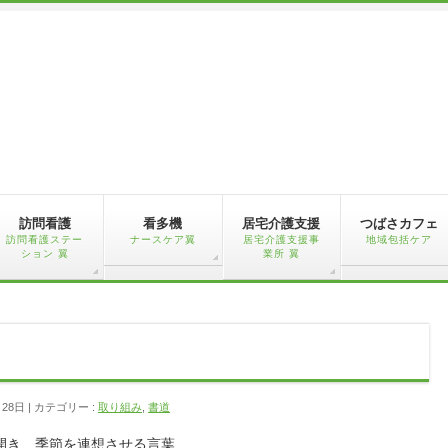
訪問看護
看多機
居宅介護支援
つばさカフェ
訪問看護ステー
ナースケア翼
居宅介護支援事
地域包括ケア
ション 翼
業所 翼
月28日
カテゴリー :
取り組み
,
書道
開き、季節を連想させる言葉、