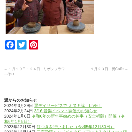
Facebook
Twitter
Pinterest
←
１月１９日・２４日 リボンフラワ
１月２３日 翼Caffe
→
ー作り
翼からのお知らせ
2024年3月29日
翼デイサービスで オヌキ諒 LIVE！
2024年2月24日
3/16 音楽イベント開催のお知らせ
2024年1月6日
令和6年の新年事始めの神事（安全祈願）開催（令
和6年1月5日）
2023年12月30日
餅つきを行いました（令和5年12月30日）