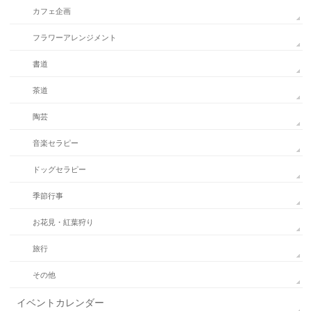
カフェ企画
フラワーアレンジメント
書道
茶道
陶芸
音楽セラピー
ドッグセラピー
季節行事
お花見・紅葉狩り
旅行
その他
イベントカレンダー