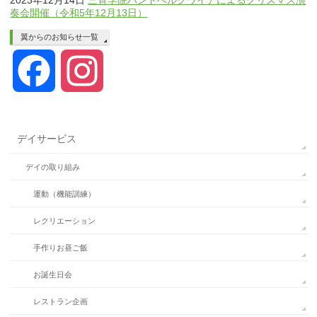
2023年12月14日
三育学院ハンドベルクワイアによるクリスマス演
奏会開催（令和5年12月13日）
翼からのお知らせ一覧
Facebook
Instagram
デイサービス
デイの取り組み
運動（機能訓練）
レクリエーション
手作りお昼ご飯
お誕生日会
レストラン企画