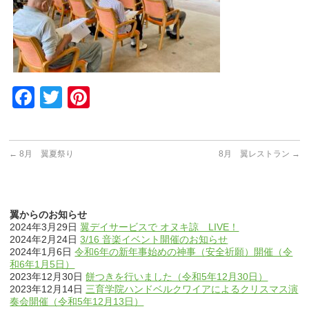
Facebook
Twitter
Pinterest
←
8月 翼夏祭り
8月 翼レストラン
→
翼からのお知らせ
2024年3月29日
翼デイサービスで オヌキ諒 LIVE！
2024年2月24日
3/16 音楽イベント開催のお知らせ
2024年1月6日
令和6年の新年事始めの神事（安全祈願）開催（令
和6年1月5日）
2023年12月30日
餅つきを行いました（令和5年12月30日）
2023年12月14日
三育学院ハンドベルクワイアによるクリスマス演
奏会開催（令和5年12月13日）