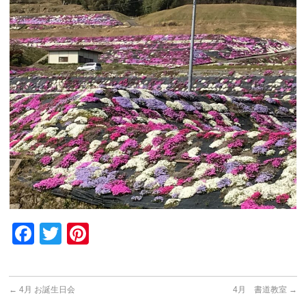
Facebook
Twitter
Pinterest
←
4月 お誕生日会
4月 書道教室
→