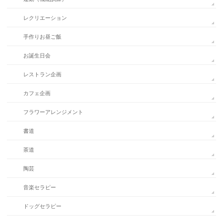
レクリエーション
手作りお昼ご飯
お誕生日会
レストラン企画
カフェ企画
フラワーアレンジメント
書道
茶道
陶芸
音楽セラピー
ドッグセラピー