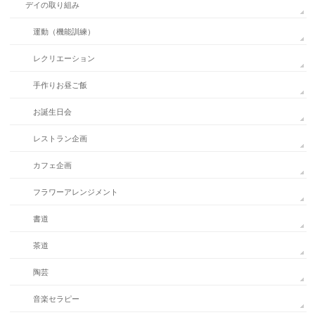
デイの取り組み
運動（機能訓練）
レクリエーション
手作りお昼ご飯
お誕生日会
レストラン企画
カフェ企画
フラワーアレンジメント
書道
茶道
陶芸
音楽セラピー