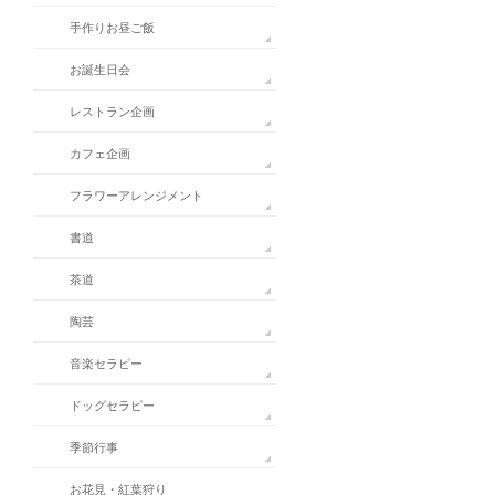
手作りお昼ご飯
お誕生日会
レストラン企画
カフェ企画
フラワーアレンジメント
書道
茶道
陶芸
音楽セラピー
ドッグセラピー
季節行事
お花見・紅葉狩り