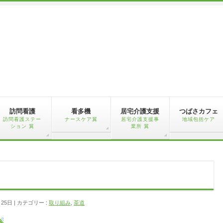
訪問看護
看多機
居宅介護支援
つばさカフェ
訪問看護ステー
ナースケア翼
居宅介護支援事
地域包括ケア
ション 翼
業所 翼
月25日
カテゴリー :
取り組み
,
茶道