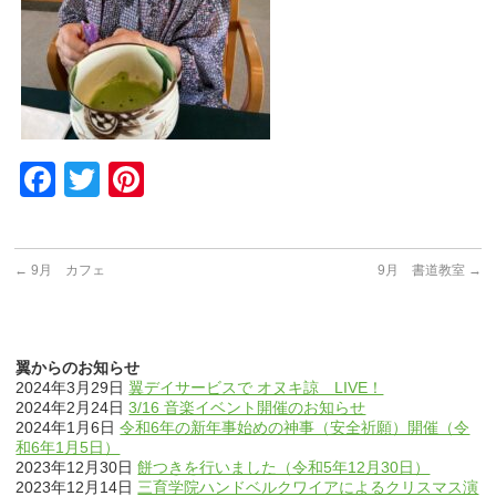
Facebook
Twitter
Pinterest
←
9月 カフェ
9月 書道教室
→
翼からのお知らせ
2024年3月29日
翼デイサービスで オヌキ諒 LIVE！
2024年2月24日
3/16 音楽イベント開催のお知らせ
2024年1月6日
令和6年の新年事始めの神事（安全祈願）開催（令
和6年1月5日）
2023年12月30日
餅つきを行いました（令和5年12月30日）
2023年12月14日
三育学院ハンドベルクワイアによるクリスマス演