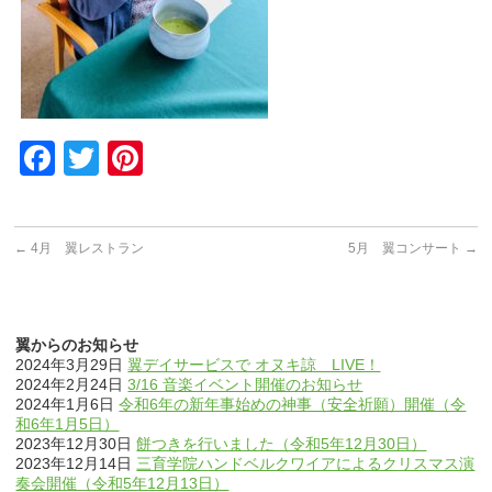
Facebook
Twitter
Pinterest
←
4月 翼レストラン
5月 翼コンサート
→
翼からのお知らせ
2024年3月29日
翼デイサービスで オヌキ諒 LIVE！
2024年2月24日
3/16 音楽イベント開催のお知らせ
2024年1月6日
令和6年の新年事始めの神事（安全祈願）開催（令
和6年1月5日）
2023年12月30日
餅つきを行いました（令和5年12月30日）
2023年12月14日
三育学院ハンドベルクワイアによるクリスマス演
奏会開催（令和5年12月13日）