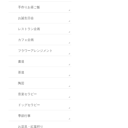
手作りお昼ご飯
お誕生日会
レストラン企画
カフェ企画
フラワーアレンジメント
書道
茶道
陶芸
音楽セラピー
ドッグセラピー
季節行事
お花見・紅葉狩り