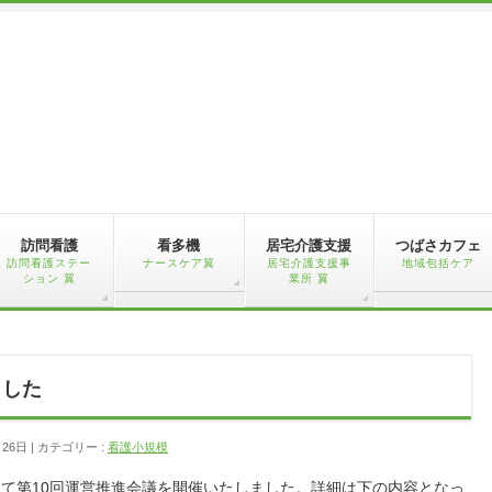
訪問看護
看多機
居宅介護支援
つばさカフェ
訪問看護ステー
ナースケア翼
居宅介護支援事
地域包括ケア
ション 翼
業所 翼
ました
月26日
カテゴリー :
看護小規模
ルにて第10回運営推進会議を開催いたしました。詳細は下の内容となっ