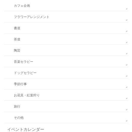
カフェ企画
フラワーアレンジメント
書道
茶道
陶芸
音楽セラピー
ドッグセラピー
季節行事
お花見・紅葉狩り
旅行
その他
イベントカレンダー