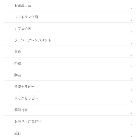
お誕生日会
レストラン企画
カフェ企画
フラワーアレンジメント
書道
茶道
陶芸
音楽セラピー
ドッグセラピー
季節行事
お花見・紅葉狩り
旅行