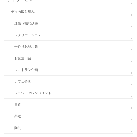
デイの取り組み
運動（機能訓練）
レクリエーション
手作りお昼ご飯
お誕生日会
レストラン企画
カフェ企画
フラワーアレンジメント
書道
茶道
陶芸