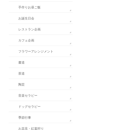
手作りお昼ご飯
お誕生日会
レストラン企画
カフェ企画
フラワーアレンジメント
書道
茶道
陶芸
音楽セラピー
ドッグセラピー
季節行事
お花見・紅葉狩り