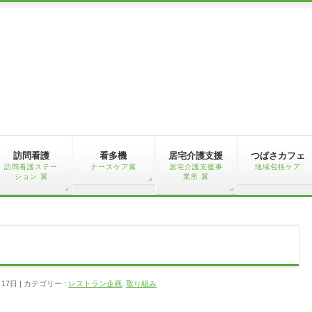
訪問看護
看多機
居宅介護支援
つばさカフェ
訪問看護ステー
ナースケア翼
居宅介護支援事
地域包括ケア
ション 翼
業所 翼
月17日
カテゴリー :
レストラン企画
,
取り組み