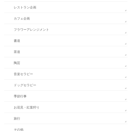
レストラン企画
カフェ企画
フラワーアレンジメント
書道
茶道
陶芸
音楽セラピー
ドッグセラピー
季節行事
お花見・紅葉狩り
旅行
その他