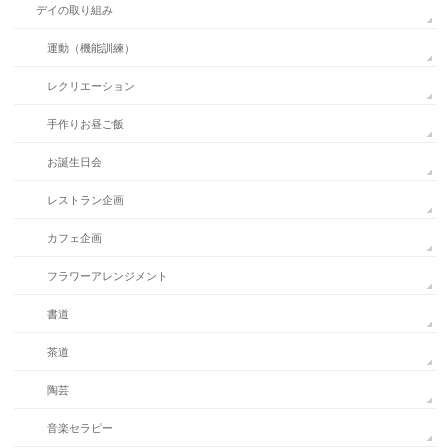
デイの取り組み
運動（機能訓練）
レクリエーション
手作りお昼ご飯
お誕生日会
レストラン企画
カフェ企画
フラワーアレンジメント
書道
茶道
陶芸
音楽セラピー