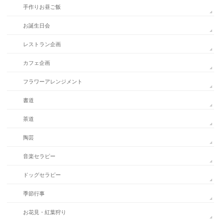
手作りお昼ご飯
お誕生日会
レストラン企画
カフェ企画
フラワーアレンジメント
書道
茶道
陶芸
音楽セラピー
ドッグセラピー
季節行事
お花見・紅葉狩り