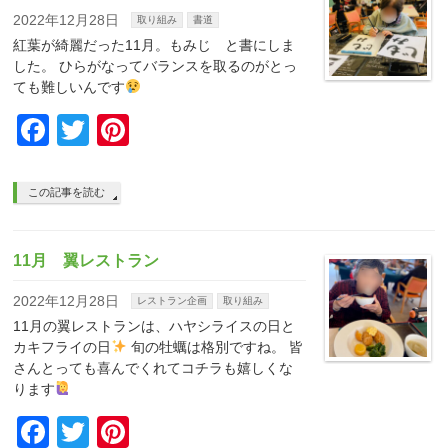
2022年12月28日
取り組み
書道
紅葉が綺麗だった11月。もみじ と書にしま
した。 ひらがなってバランスを取るのがとっ
ても難しいんです
Facebook
Twitter
Pinterest
この記事を読む
11月 翼レストラン
2022年12月28日
レストラン企画
取り組み
11月の翼レストランは、ハヤシライスの日と
カキフライの日
旬の牡蠣は格別ですね。 皆
さんとっても喜んでくれてコチラも嬉しくな
ります
Facebook
Twitter
Pinterest