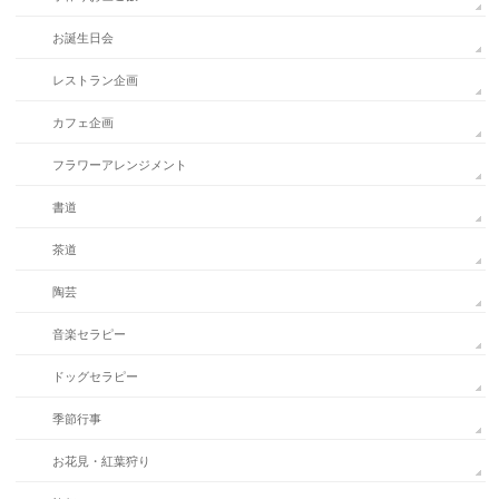
お誕生日会
レストラン企画
カフェ企画
フラワーアレンジメント
書道
茶道
陶芸
音楽セラピー
ドッグセラピー
季節行事
お花見・紅葉狩り